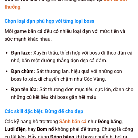
thưởng
.
Chọn loại đạn phù hợp với từng loại boss
Mỗi game bắn cá đều có nhiều loại đạn với mức tiền và
sức mạnh khác nhau.
Đạn laze:
Xuyên thấu, thích hợp với boss đi theo đàn cá
nhỏ, bắn một đường thẳng dọn dẹp cả đám.
Đạn chùm:
Sát thương lan, hiệu quả với những con
boss to xác, di chuyển chậm như Cóc Vàng.
Đạn tên lửa:
Sát thương đơn mục tiêu cực lớn, dành cho
những cú kết liễu khi boss gần hết máu.
Các skill đặc biệt: Đừng để cho đẹp
Các kỹ năng hỗ trợ trong
Sảnh bắn cá
như
Đóng băng
,
Lưới điện
, hay
Bom nổ
không phải để trưng. Chúng là công
cụ lật kèo. Hãy dùng
Đóng băng
khi boss chuẩn bị bơi ra