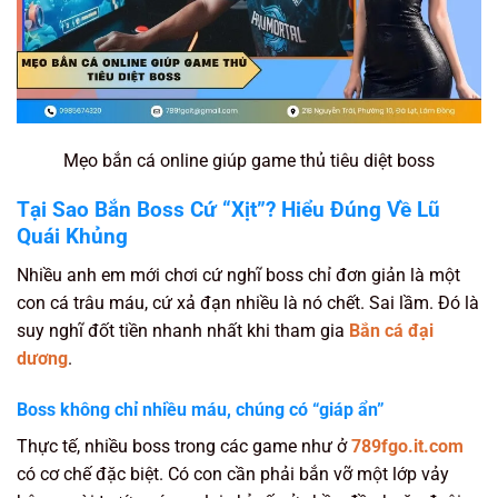
Mẹo bắn cá online giúp game thủ tiêu diệt boss
Tại Sao Bắn Boss Cứ “Xịt”? Hiểu Đúng Về Lũ
Quái Khủng
Nhiều anh em mới chơi cứ nghĩ boss chỉ đơn giản là một
con cá trâu máu, cứ xả đạn nhiều là nó chết. Sai lầm. Đó là
suy nghĩ đốt tiền nhanh nhất khi tham gia
Bắn cá đại
dương
.
Boss không chỉ nhiều máu, chúng có “giáp ẩn”
Thực tế, nhiều boss trong các game như ở
789fgo.it.com
có cơ chế đặc biệt. Có con cần phải bắn vỡ một lớp vảy