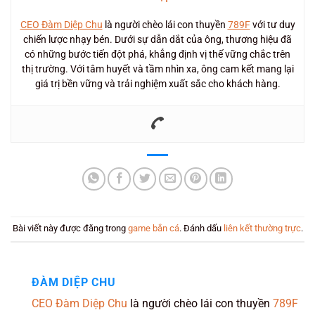
CEO Đàm Diệp Chu
là người chèo lái con thuyền
789F
với tư duy
chiến lược nhạy bén. Dưới sự dẫn dắt của ông, thương hiệu đã
có những bước tiến đột phá, khẳng định vị thế vững chắc trên
thị trường. Với tâm huyết và tầm nhìn xa, ông cam kết mang lại
giá trị bền vững và trải nghiệm xuất sắc cho khách hàng.
Bài viết này được đăng trong
game bắn cá
. Đánh dấu
liên kết thường trực
.
ĐÀM DIỆP CHU
CEO Đàm Diệp Chu
là người chèo lái con thuyền
789F