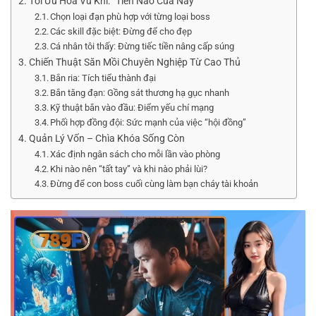
Tối Ưu Hóa Vũ Khí: “Tiền Nào Của Nấy”
Chọn loại đạn phù hợp với từng loại boss
Các skill đặc biệt: Đừng để cho đẹp
Cá nhân tôi thấy: Đừng tiếc tiền nâng cấp súng
Chiến Thuật Săn Mồi Chuyên Nghiệp Từ Cao Thủ
Bắn ria: Tích tiểu thành đại
Bắn tăng đạn: Gồng sát thương hạ gục nhanh
Kỹ thuật bắn vào đầu: Điểm yếu chí mạng
Phối hợp đồng đội: Sức mạnh của việc “hội đồng”
Quản Lý Vốn – Chìa Khóa Sống Còn
Xác định ngân sách cho mỗi lần vào phòng
Khi nào nên “tất tay” và khi nào phải lùi?
Đừng để con boss cuối cùng làm bạn cháy tài khoản