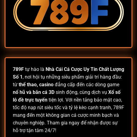
789F
tự hào là
Nhà Cái Cá Cược Uy Tín Chất Lượng
Số 1
, nơi hội tụ những siêu phẩm giải trí hàng đầu:
từ
thể thao, casino
đẳng cấp đến các dòng game
nổ hũ và bắn cá 3D
sinh động, cùng dịch vụ
Xổ số
lô đề trực tuyến
tiện lợi. Với nền tảng bảo mật cao,
tốc độ nạp rút siêu tốc và tỷ lệ kèo cạnh tranh, 789F
mang đến một không gian cá cược minh bạch và
chuyên nghiệp. Tham gia ngay để nhận được sự
hỗ trợ tận tâm 24/7!