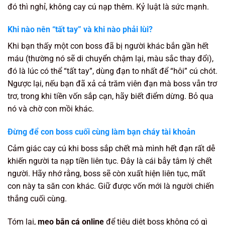
đó thì nghỉ, không cay cú nạp thêm. Kỷ luật là sức mạnh.
Khi nào nên “tất tay” và khi nào phải lùi?
Khi bạn thấy một con boss đã bị người khác bắn gần hết
máu (thường nó sẽ di chuyển chậm lại, màu sắc thay đổi),
đó là lúc có thể “tất tay”, dùng đạn to nhất để “hôi” cú chót.
Ngược lại, nếu bạn đã xả cả trăm viên đạn mà boss vẫn trơ
trơ, trong khi tiền vốn sắp cạn, hãy biết điểm dừng. Bỏ qua
nó và chờ con mồi khác.
Đừng để con boss cuối cùng làm bạn cháy tài khoản
Cảm giác cay cú khi boss sắp chết mà mình hết đạn rất dễ
khiến người ta nạp tiền liên tục. Đây là cái bẫy tâm lý chết
người. Hãy nhớ rằng, boss sẽ còn xuất hiện liên tục, mất
con này ta săn con khác. Giữ được vốn mới là người chiến
thắng cuối cùng.
Tóm lại,
mẹo bắn cá online
để tiêu diệt boss không có gì