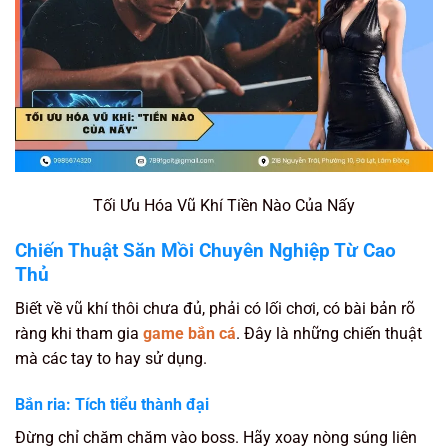
Tối Ưu Hóa Vũ Khí Tiền Nào Của Nấy
Chiến Thuật Săn Mồi Chuyên Nghiệp Từ Cao
Thủ
Biết về vũ khí thôi chưa đủ, phải có lối chơi, có bài bản rõ
ràng khi tham gia
game bắn cá
. Đây là những chiến thuật
mà các tay to hay sử dụng.
Bắn ria: Tích tiểu thành đại
Đừng chỉ chăm chăm vào boss. Hãy xoay nòng súng liên