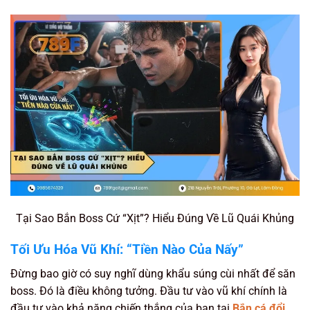
Tại Sao Bắn Boss Cứ “Xịt”? Hiểu Đúng Về Lũ Quái Khủng
Tối Ưu Hóa Vũ Khí: “Tiền Nào Của Nấy”
Đừng bao giờ có suy nghĩ dùng khẩu súng cùi nhất để săn
boss. Đó là điều không tưởng. Đầu tư vào vũ khí chính là
đầu tư vào khả năng chiến thắng của bạn tại
Bắn cá đổi