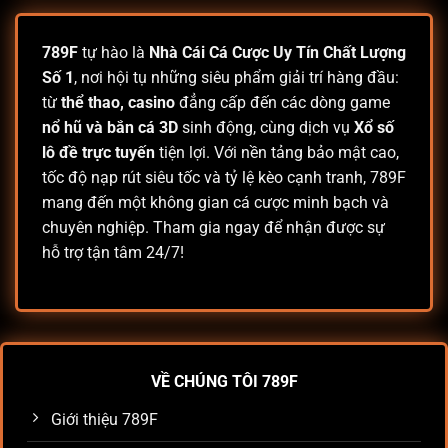
789F
tự hào là
Nhà Cái Cá Cược Uy Tín Chất Lượng
Số 1
, nơi hội tụ những siêu phẩm giải trí hàng đầu:
từ
thể thao, casino
đẳng cấp đến các dòng game
nổ hũ và bắn cá 3D
sinh động, cùng dịch vụ
Xổ số
lô đề trực tuyến
tiện lợi. Với nền tảng bảo mật cao,
tốc độ nạp rút siêu tốc và tỷ lệ kèo cạnh tranh, 789F
mang đến một không gian cá cược minh bạch và
chuyên nghiệp. Tham gia ngay để nhận được sự
hỗ trợ tận tâm 24/7!
VỀ CHÚNG TÔI 789F
Giới thiệu 789F