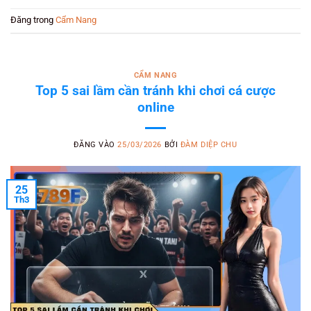
Đăng trong
Cẩm Nang
CẨM NANG
Top 5 sai lầm cần tránh khi chơi cá cược
online
ĐĂNG VÀO
25/03/2026
BỞI
ĐÀM DIỆP CHU
25
Th3