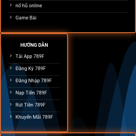
nổ hũ online
Game Bài
HƯỚNG DẪN
Tải App 789F
Đăng Ký 789F
Đăng Nhập 789F
Nạp Tiền 789F
Rút Tiền 789F
Khuyến Mãi 789F