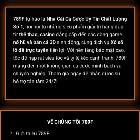
789F
tự hào là
Nhà Cái Cá Cược Uy Tín Chất Lượng
Số 1
, nơi hội tụ những siêu phẩm giải trí hàng đầu:
từ
thể thao, casino
đẳng cấp đến các dòng game
nổ hũ và bắn cá 3D
sinh động, cùng dịch vụ
Xổ số
lô đề trực tuyến
tiện lợi. Với nền tảng bảo mật cao,
tốc độ nạp rút siêu tốc và tỷ lệ kèo cạnh tranh, 789F
mang đến một không gian cá cược minh bạch và
chuyên nghiệp. Tham gia ngay để nhận được sự
hỗ trợ tận tâm 24/7!
VỀ CHÚNG TÔI 789F
Giới thiệu 789F