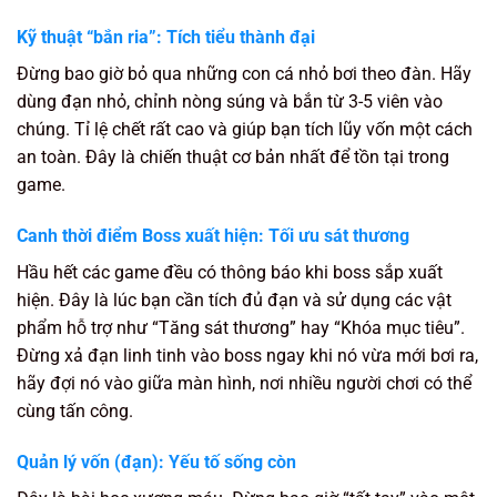
Kỹ thuật “bắn ria”: Tích tiểu thành đại
Đừng bao giờ bỏ qua những con cá nhỏ bơi theo đàn. Hãy
dùng đạn nhỏ, chỉnh nòng súng và bắn từ 3-5 viên vào
chúng. Tỉ lệ chết rất cao và giúp bạn tích lũy vốn một cách
an toàn. Đây là chiến thuật cơ bản nhất để tồn tại trong
game.
Canh thời điểm Boss xuất hiện: Tối ưu sát thương
Hầu hết các game đều có thông báo khi boss sắp xuất
hiện. Đây là lúc bạn cần tích đủ đạn và sử dụng các vật
phẩm hỗ trợ như “Tăng sát thương” hay “Khóa mục tiêu”.
Đừng xả đạn linh tinh vào boss ngay khi nó vừa mới bơi ra,
hãy đợi nó vào giữa màn hình, nơi nhiều người chơi có thể
cùng tấn công.
Quản lý vốn (đạn): Yếu tố sống còn