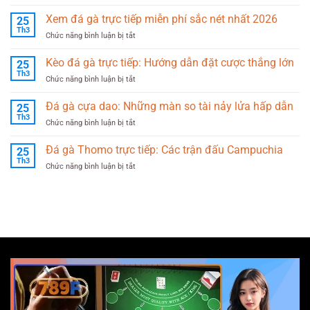
Mẹo
chơi
Xem đá gà trực tiếp miễn phí sắc nét nhất 2026
25
đá
Th3
Chức năng bình luận bị tắt
ở
gà
Xem
giúp
đá
Kèo đá gà trực tiếp: Hướng dẫn đặt cược thắng lớn
25
bạn
gà
Th3
luôn
Chức năng bình luận bị tắt
ở
trực
dành
Kèo
tiếp
lợi
đá
Đá gà cựa dao: Những màn so tài nảy lửa hấp dẫn
25
miễn
thế
gà
Th3
phí
lớn
Chức năng bình luận bị tắt
ở
trực
sắc
Đá
tiếp:
nét
gà
Đá gà Thomo trực tiếp: Các trận đấu Campuchia
25
Hướng
nhất
cựa
Th3
dẫn
2026
Chức năng bình luận bị tắt
ở
dao:
đặt
Đá
Những
cược
gà
màn
thắng
Thomo
so
lớn
trực
tài
tiếp:
nảy
Các
lửa
trận
hấp
đấu
dẫn
Campuchia