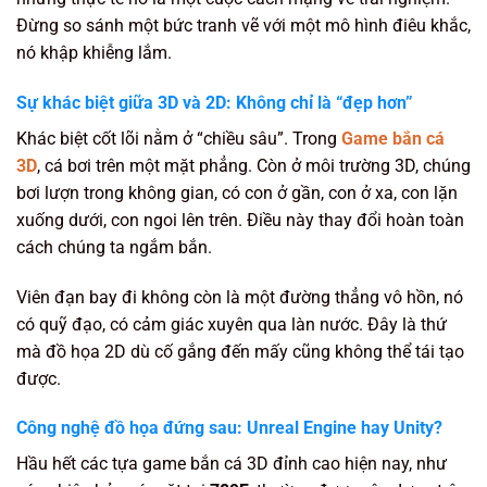
Đừng so sánh một bức tranh vẽ với một mô hình điêu khắc,
nó khập khiễng lắm.
Sự khác biệt giữa 3D và 2D: Không chỉ là “đẹp hơn”
Khác biệt cốt lõi nằm ở “chiều sâu”. Trong
Game bắn cá
3D
, cá bơi trên một mặt phẳng. Còn ở môi trường 3D, chúng
bơi lượn trong không gian, có con ở gần, con ở xa, con lặn
xuống dưới, con ngoi lên trên. Điều này thay đổi hoàn toàn
cách chúng ta ngắm bắn.
Viên đạn bay đi không còn là một đường thẳng vô hồn, nó
có quỹ đạo, có cảm giác xuyên qua làn nước. Đây là thứ
mà đồ họa 2D dù cố gắng đến mấy cũng không thể tái tạo
được.
Công nghệ đồ họa đứng sau: Unreal Engine hay Unity?
Hầu hết các tựa game bắn cá 3D đỉnh cao hiện nay, như