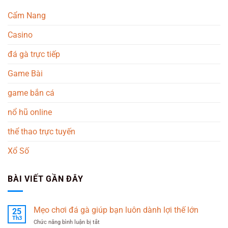
Cẩm Nang
Casino
đá gà trực tiếp
Game Bài
game bắn cá
nổ hũ online
thể thao trực tuyến
Xổ Số
BÀI VIẾT GẦN ĐÂY
Mẹo chơi đá gà giúp bạn luôn dành lợi thế lớn
25
Th3
Chức năng bình luận bị tắt
ở