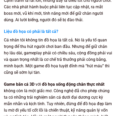
Cạnh tranh là rất lớn, nhưng đây là điều tốt cho người chơi.
Các nhà phát hành buộc phải liên tục cập nhật, ra mắt
boss mới, vũ khí mới, tính năng mới để giữ chân người
dùng. Ai lười biếng, người đó sẽ bị đào thải.
Liệu đồ họa có phải là tất cả?
Cá nhân tôi không tin đồ họa là tất cả. Nó là yếu tố quan
trọng để thu hút người chơi ban đầu. Nhưng để giữ chân
họ lâu dài, gameplay phải có chiều sâu, cộng đồng phải vui
và quan trọng nhất là cơ chế trả thưởng phải công bằng,
minh bạch. Một game đồ họa tuyệt đỉnh mà “hút máu” thì
cũng sẽ sớm lụi tàn.
Game bắn cá 3D
với
đồ họa sống động chân thực nhất
không còn là một giấc mơ. Công nghệ đã cho phép chúng
ta có những trải nghiệm săn cá dưới đại dương cực kỳ
mãn nhãn và kịch tính. Tuy nhiên, đừng để đồ họa đẹp làm
lu mờ đi yếu tố cốt lõi là chiến thuật, kỹ năng quản lý vốn