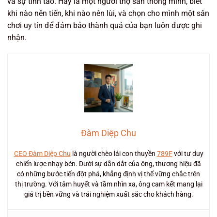
và sự tỉnh táo. Hãy là một người thợ săn thông minh, biết
khi nào nên tiến, khi nào nên lùi, và chọn cho mình một sân
chơi uy tín để đảm bảo thành quả của bạn luôn được ghi
nhận.
Đàm Diệp Chu
CEO Đàm Diệp Chu
là người chèo lái con thuyền
789F
với tư duy
chiến lược nhạy bén. Dưới sự dẫn dắt của ông, thương hiệu đã
có những bước tiến đột phá, khẳng định vị thế vững chắc trên
thị trường. Với tâm huyết và tầm nhìn xa, ông cam kết mang lại
giá trị bền vững và trải nghiệm xuất sắc cho khách hàng.