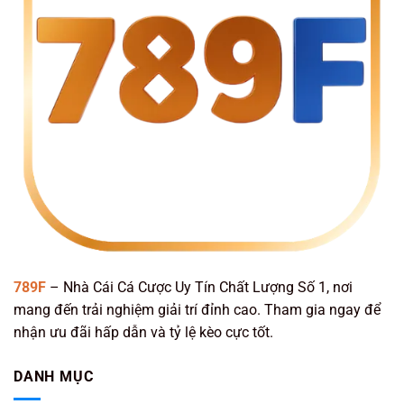
789F
– Nhà Cái Cá Cược Uy Tín Chất Lượng Số 1, nơi
mang đến trải nghiệm giải trí đỉnh cao. Tham gia ngay để
nhận ưu đãi hấp dẫn và tỷ lệ kèo cực tốt.
DANH MỤC