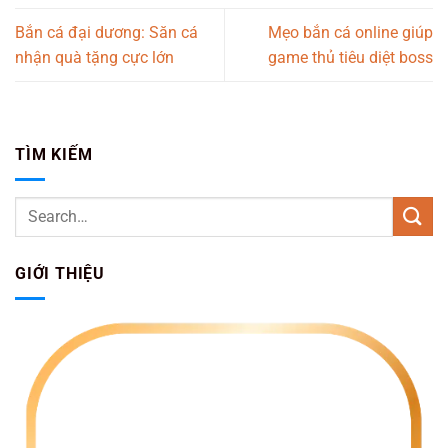
Bắn cá đại dương: Săn cá
Mẹo bắn cá online giúp
nhận quà tặng cực lớn
game thủ tiêu diệt boss
TÌM KIẾM
GIỚI THIỆU