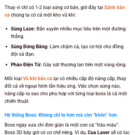
Thay vì chỉ có 1-2 loại súng cơ bản, giờ đây tại
Sảnh bắn
cá
chúng ta có cả một kho vũ khí:
Súng Laze:
Bắn xuyên nhiều mục tiêu trên một đường
thẳng.
Súng Đóng Băng:
Làm chậm cá, tạo cơ hội cho đồng
đội xả đạn.
Pháo Điện Từ:
Gây sát thương lan trên một vùng rộng.
Mỗi loại
Vũ khí bắn cá
lại có nhiều cấp độ nâng cấp, thay
đổi cả về ngoại hình lẫn hiệu ứng. Việc chọn súng nào,
nâng cấp ra sao cho phù hợp với từng loại boss là cả một
chiến thuật.
Hệ thống Boss: Không chỉ to hơn mà còn “khôn” hơn
Boss ngày xưa chỉ đơn giản là một con cá “trâu máu”.
Boss 3D bây giờ có cơ chế riêng. Ví dụ,
Cua Laser
sẽ có lúc