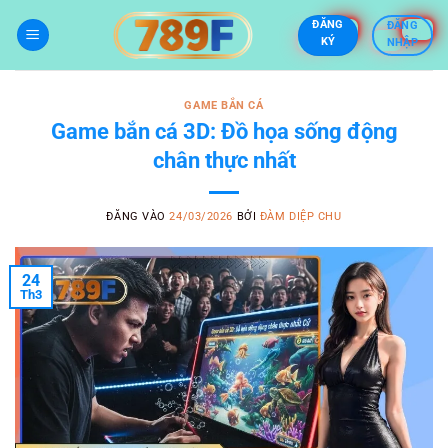
Bỏ
ĐĂNG
ĐĂNG
qua
KÝ
NHẬP
nội
dung
GAME BẮN CÁ
Game bắn cá 3D: Đồ họa sống động
chân thực nhất
ĐĂNG VÀO
24/03/2026
BỞI
ĐÀM DIỆP CHU
24
Th3