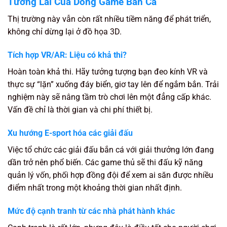
Tương Lai Của Dòng Game Bắn Cá
Thị trường này vẫn còn rất nhiều tiềm năng để phát triển,
không chỉ dừng lại ở đồ họa 3D.
Tích hợp VR/AR: Liệu có khả thi?
Hoàn toàn khả thi. Hãy tưởng tượng bạn đeo kính VR và
thực sự “lặn” xuống đáy biển, giơ tay lên để ngắm bắn. Trải
nghiệm này sẽ nâng tầm trò chơi lên một đẳng cấp khác.
Vấn đề chỉ là thời gian và chi phí thiết bị.
Xu hướng E-sport hóa các giải đấu
Việc tổ chức các giải đấu bắn cá với giải thưởng lớn đang
dần trở nên phổ biến. Các game thủ sẽ thi đấu kỹ năng
quản lý vốn, phối hợp đồng đội để xem ai săn được nhiều
điểm nhất trong một khoảng thời gian nhất định.
Mức độ cạnh tranh từ các nhà phát hành khác