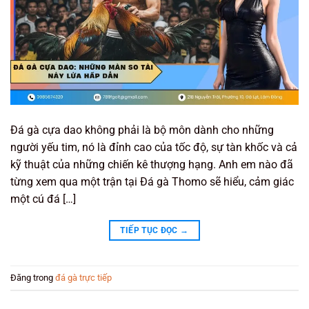
Đá gà cựa dao không phải là bộ môn dành cho những
người yếu tim, nó là đỉnh cao của tốc độ, sự tàn khốc và cả
kỹ thuật của những chiến kê thượng hạng. Anh em nào đã
từng xem qua một trận tại Đá gà Thomo sẽ hiểu, cảm giác
một cú đá […]
TIẾP TỤC ĐỌC
→
Đăng trong
đá gà trực tiếp