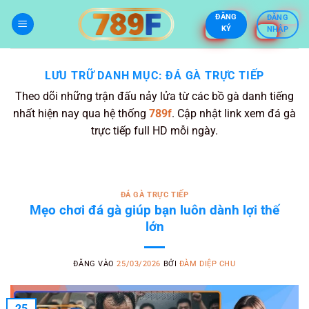
Bỏ
ĐĂNG
ĐĂNG
qua
KÝ
NHẬP
nội
dung
LƯU TRỮ DANH MỤC:
ĐÁ GÀ TRỰC TIẾP
Theo dõi những trận đấu nảy lửa từ các bồ gà danh tiếng
nhất hiện nay qua hệ thống
789f
. Cập nhật link xem đá gà
trực tiếp full HD mỗi ngày.
ĐÁ GÀ TRỰC TIẾP
Mẹo chơi đá gà giúp bạn luôn dành lợi thế
lớn
ĐĂNG VÀO
25/03/2026
BỞI
ĐÀM DIỆP CHU
25