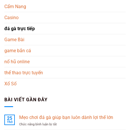
Cẩm Nang
Casino
đá gà trực tiếp
Game Bài
game bắn cá
nổ hũ online
thể thao trực tuyến
Xổ Số
BÀI VIẾT GẦN ĐÂY
Mẹo chơi đá gà giúp bạn luôn dành lợi thế lớn
25
Th3
Chức năng bình luận bị tắt
ở
Mẹo