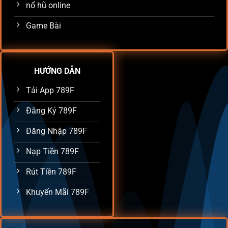
nổ hũ online
Game Bài
HƯỚNG DẪN
Tải App 789F
Đăng Ký 789F
Đăng Nhập 789F
Nạp Tiền 789F
Rút Tiền 789F
Khuyến Mãi 789F