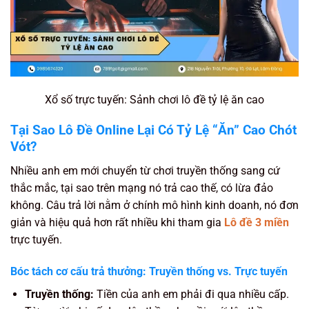
Xổ số trực tuyến: Sảnh chơi lô đề tỷ lệ ăn cao
Tại Sao Lô Đề Online Lại Có Tỷ Lệ “Ăn” Cao Chót
Vót?
Nhiều anh em mới chuyển từ chơi truyền thống sang cứ
thắc mắc, tại sao trên mạng nó trả cao thế, có lừa đảo
không. Câu trả lời nằm ở chính mô hình kinh doanh, nó đơn
giản và hiệu quả hơn rất nhiều khi tham gia
Lô đề 3 miền
trực tuyến.
Bóc tách cơ cấu trả thưởng: Truyền thống vs. Trực tuyến
Truyền thống:
Tiền của anh em phải đi qua nhiều cấp.