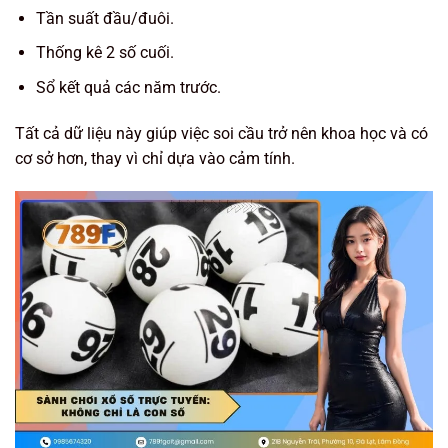
Tần suất đầu/đuôi.
Thống kê 2 số cuối.
Sổ kết quả các năm trước.
Tất cả dữ liệu này giúp việc soi cầu trở nên khoa học và có
cơ sở hơn, thay vì chỉ dựa vào cảm tính.