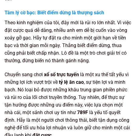
Tâm lý cờ bạc: Biết điểm dừng là thượng sách
Theo kinh nghiệm của tôi, đây mới là rủi ro lớn nhất. Vì việc
đặt cược quá dễ dàng, nhiều anh em dễ bị cuốn vào vòng
xoáy gỡ gạc. Hãy tự đặt ra cho mình một giới hạn về tiền
bạc và thời gian mỗi ngày. Thắng biết điểm dừng, thua
cũng phải biết chấp nhận. Lô đề là một trò chơi giải trí có
thưởng, đừng biến nó thành gánh nặng.
Chuyển sang chơi
xổ số trực tuyến
là một xu thế tất yếu vì
những lợi ích vượt trội về
tỷ lệ ăn cao
, sự tiện lợi và minh
bạch. Nó loại bỏ được những khâu trung gian phiền phức
và rủi ro của lối chơi truyền thống. Tuy nhiên, để thực sự
tận hưởng được những ưu điểm này, việc lựa chọn một
nhà cái, một sảnh chơi uy tín như
789F
là yếu tố quyết
định. Hãy là một người chơi thông thái, biết tận dụng công
nghệ để tối ưu hóa lợi nhuận và luôn giữ cho mình một cái
đầu lạnh khi
đặt cược
.