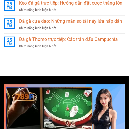
đá
Kèo đá gà trực tiếp: Hướng dẫn đặt cược thắng lớn
25
bạn
gà
Th3
luôn
Chức năng bình luận bị tắt
ở
trực
dành
Kèo
tiếp
lợi
đá
Đá gà cựa dao: Những màn so tài nảy lửa hấp dẫn
25
miễn
thế
gà
Th3
phí
lớn
Chức năng bình luận bị tắt
ở
trực
sắc
Đá
tiếp:
nét
gà
Đá gà Thomo trực tiếp: Các trận đấu Campuchia
25
Hướng
nhất
cựa
Th3
dẫn
2026
Chức năng bình luận bị tắt
ở
dao:
đặt
Đá
Những
cược
gà
màn
thắng
Thomo
so
lớn
trực
tài
tiếp:
nảy
Các
lửa
trận
hấp
đấu
dẫn
Campuchia