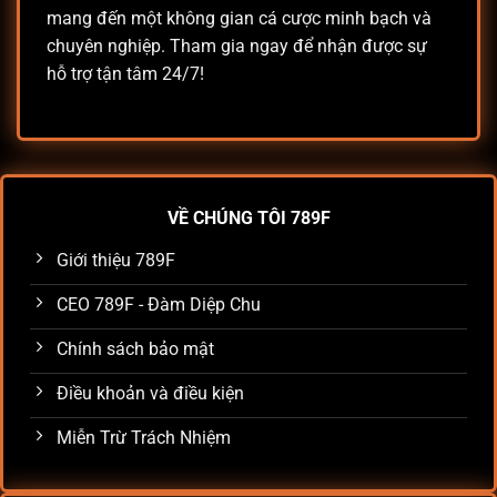
mang đến một không gian cá cược minh bạch và
chuyên nghiệp. Tham gia ngay để nhận được sự
hỗ trợ tận tâm 24/7!
VỀ CHÚNG TÔI 789F
Giới thiệu 789F
CEO 789F - Đàm Diệp Chu
Chính sách bảo mật
Điều khoản và điều kiện
Miễn Trừ Trách Nhiệm