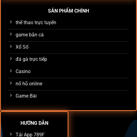
SẢN PHẨM CHÍNH
thể thao trực tuyến
game bắn cá
Xổ Số
đá gà trực tiếp
Casino
nổ hũ online
Game Bài
HƯỚNG DẪN
Tải App 789F