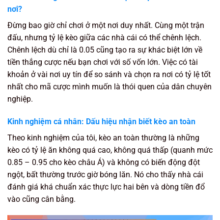
nơi?
Đừng bao giờ chỉ chơi ở một nơi duy nhất. Cùng một trận
đấu, nhưng tỷ lệ kèo giữa các nhà cái có thể chênh lệch.
Chênh lệch dù chỉ là 0.05 cũng tạo ra sự khác biệt lớn về
tiền thắng cược nếu bạn chơi với số vốn lớn. Việc có tài
khoản ở vài nơi uy tín để so sánh và chọn ra nơi có tỷ lệ tốt
nhất cho mã cược mình muốn là thói quen của dân chuyên
nghiệp.
Kinh nghiệm cá nhân: Dấu hiệu nhận biết kèo an toàn
Theo kinh nghiệm của tôi, kèo an toàn thường là những
kèo có tỷ lệ ăn không quá cao, không quá thấp (quanh mức
0.85 – 0.95 cho kèo châu Á) và không có biến động đột
ngột, bất thường trước giờ bóng lăn. Nó cho thấy nhà cái
đánh giá khá chuẩn xác thực lực hai bên và dòng tiền đổ
vào cũng cân bằng.