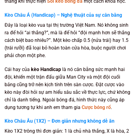
thắng khi thực hiện
Soi kèo bóng đá
một cách khoa học.
Kèo Châu Á (Handicap) – Nghệ thuật của sự cân bằng
Đây là loại kèo vua tại thị trường Việt Nam. Nó không sinh
ra để hỏi “ai thắng?”, mà là để hỏi “đội mạnh hơn sẽ thắng
cách biệt bao nhiêu?”. Một kèo chấp 0.5 (nửa trái) hay 1.5
(trái rưỡi) đã loại bỏ hoàn toàn cửa hòa, buộc người chơi
phải chọn một phe.
Cái hay của
kèo Handicap
là nó cân bằng sức mạnh hai
đội, khiến một trận đấu giữa Man City và một đội cuối
bảng cũng trở nên kịch tính trên sàn cược. Đặt cược vào
kèo này đòi hỏi sự am hiểu sâu sắc về thực lực, chứ không
chỉ là danh tiếng. Ngoài bóng đá, hình thức này cũng áp
dụng tương tự khi anh em tham gia
Cược bóng rổ
.
Kèo Châu Âu (1X2) – Đơn giản nhưng không dễ ăn
Kèo 1X2 trông thì đơn giản: 1 là chủ nhà thắng, X là hòa, 2