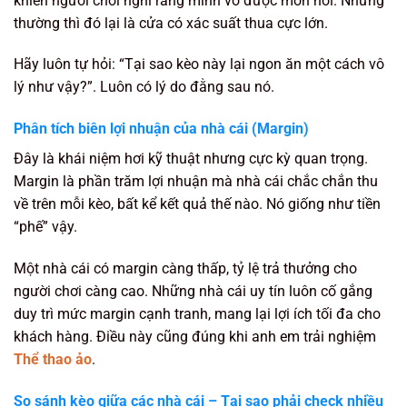
khiến người chơi nghĩ rằng mình vớ được món hời. Nhưng
thường thì đó lại là cửa có xác suất thua cực lớn.
Hãy luôn tự hỏi: “Tại sao kèo này lại ngon ăn một cách vô
lý như vậy?”. Luôn có lý do đằng sau nó.
Phân tích biên lợi nhuận của nhà cái (Margin)
Đây là khái niệm hơi kỹ thuật nhưng cực kỳ quan trọng.
Margin là phần trăm lợi nhuận mà nhà cái chắc chắn thu
về trên mỗi kèo, bất kể kết quả thế nào. Nó giống như tiền
“phế” vậy.
Một nhà cái có margin càng thấp, tỷ lệ trả thưởng cho
người chơi càng cao. Những nhà cái uy tín luôn cố gắng
duy trì mức margin cạnh tranh, mang lại lợi ích tối đa cho
khách hàng. Điều này cũng đúng khi anh em trải nghiệm
Thể thao ảo
.
So sánh kèo giữa các nhà cái – Tại sao phải check nhiều