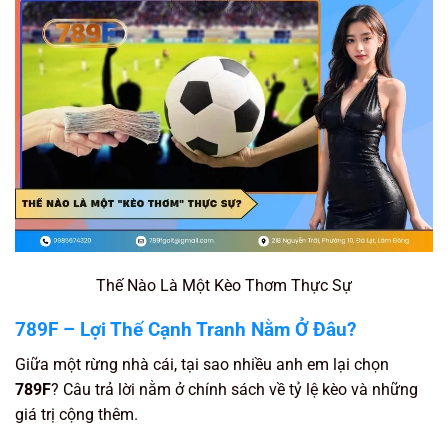
Thế Nào Là Một Kèo Thơm Thực Sự
789F – Lợi Thế Cạnh Tranh Nằm Ở Đâu?
Giữa một rừng nhà cái, tại sao nhiều anh em lại chọn
789F
? Câu trả lời nằm ở chính sách về tỷ lệ kèo và những
giá trị cộng thêm.