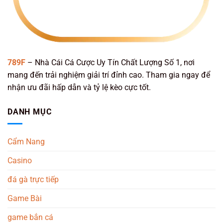
789F
– Nhà Cái Cá Cược Uy Tín Chất Lượng Số 1, nơi
mang đến trải nghiệm giải trí đỉnh cao. Tham gia ngay để
nhận ưu đãi hấp dẫn và tỷ lệ kèo cực tốt.
DANH MỤC
Cẩm Nang
Casino
đá gà trực tiếp
Game Bài
game bắn cá