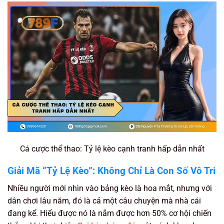
Cá cược thể thao: Tỷ lệ kèo cạnh tranh hấp dẫn nhất
Giải Mã “Tỷ Lệ Kèo”: Không Chỉ Là Con Số Vô Tri
Nhiều người mới nhìn vào bảng kèo là hoa mắt, nhưng với
dân chơi lâu năm, đó là cả một câu chuyện mà nhà cái
đang kể. Hiểu được nó là nắm được hơn 50% cơ hội chiến