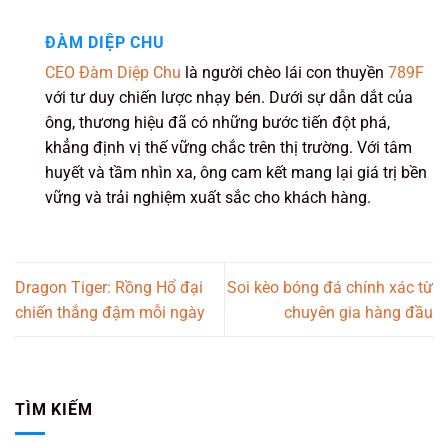
ĐÀM DIỆP CHU
CEO Đàm Diệp Chu
là người chèo lái con thuyền
789F
với tư duy chiến lược nhạy bén. Dưới sự dẫn dắt của
ông, thương hiệu đã có những bước tiến đột phá,
khẳng định vị thế vững chắc trên thị trường. Với tâm
huyết và tầm nhìn xa, ông cam kết mang lại giá trị bền
vững và trải nghiệm xuất sắc cho khách hàng.
Dragon Tiger: Rồng Hổ đại
Soi kèo bóng đá chính xác từ
chiến thắng đậm mỗi ngày
chuyên gia hàng đầu
TÌM KIẾM