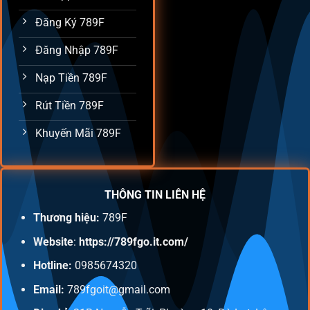
Đăng Ký 789F
Đăng Nhập 789F
Nạp Tiền 789F
Rút Tiền 789F
Khuyến Mãi 789F
THÔNG TIN LIÊN HỆ
Thương hiệu:
789F
Website
:
https://789fgo.it.com/
Hotline:
0985674320
Email:
789fgoit@gmail.com