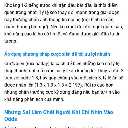
Khoảng 1-2 tiếng trước khi trận đấu bắt đầu là thời điểm
quan trọng nhất. Tỷ lệ kèo thay đổi mạnh trong giai đoạn
này thường phản ánh thông tin nội bộ (đội hình ra sân,
chấn thương bất ngờ). Nếu kèo một đội đột ngột giảm sâu,
khả năng cao là họ có tin tốt và đang được giới đầu tư tin
tưởng.
Áp dụng phương pháp cược xiên để tối ưu lợi nhuận
Cược xiên (mix parlay) là cách để biến những kèo có tỷ lệ
thấp thành một mã cược có tỷ lệ ăn khổng lồ. Thay vì đặt 3
trận với odds 1.3, hãy gộp chúng vào một xiên 3, tỷ lệ ăn sẽ
được nhân lên (1.3 x 1.3 x 1.3 = 2.197). Rủi ro cao hơn
nhưng phần thưởng cực kỳ xứng đáng nếu bạn tự tin vào
khả năng phân tích của mình.
Những Sai Lầm Chết Người Khi Chỉ Nhìn Vào
Odds