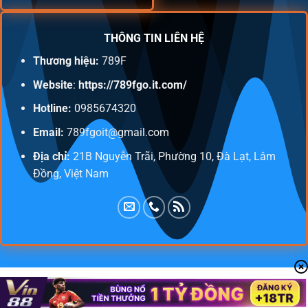
THÔNG TIN LIÊN HỆ
Thương hiệu:
789F
Website
:
https://789fgo.it.com/
Hotline:
0985674320
Email:
789fgoit@gmail.com
Địa chỉ:
21B Nguyễn Trãi, Phường 10, Đà Lạt, Lâm
Đồng, Việt Nam