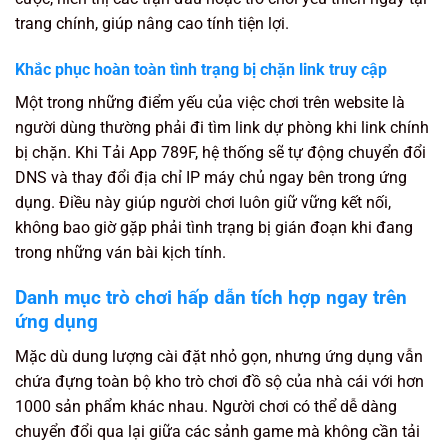
trang chính, giúp nâng cao tính tiện lợi.
Khắc phục hoàn toàn tình trạng bị chặn link truy cập
Một trong những điểm yếu của việc chơi trên website là
người dùng thường phải đi tìm link dự phòng khi link chính
bị chặn. Khi Tải App 789F, hệ thống sẽ tự động chuyển đổi
DNS và thay đổi địa chỉ IP máy chủ ngay bên trong ứng
dụng. Điều này giúp người chơi luôn giữ vững kết nối,
không bao giờ gặp phải tình trạng bị gián đoạn khi đang
trong những ván bài kịch tính.
Danh mục trò chơi hấp dẫn tích hợp ngay trên
ứng dụng
Mặc dù dung lượng cài đặt nhỏ gọn, nhưng ứng dụng vẫn
chứa đựng toàn bộ kho trò chơi đồ sộ của nhà cái với hơn
1000 sản phẩm khác nhau. Người chơi có thể dễ dàng
chuyển đổi qua lại giữa các sảnh game mà không cần tải