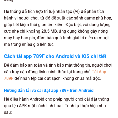
Hệ thống đã tích hợp trí tuệ nhân tạo (AI) để phân tích
hành vi người chơi, từ đó đề xuất các sảnh game phù hợp,
giúp tiết kiệm thời gian tìm kiếm. Đặc biệt, với dung lượng
cực nhẹ chỉ khoảng 28.5 MB, ứng dụng không gây nóng
máy hay hao pin, đảm bảo quá trình giải trí diễn ra mượt
mà trong nhiều giờ liên tục.
Cách tải app 789F cho Android và iOS chi tiết
Để đảm bảo an toàn và tính bảo mật thông tin, người chơi
cần truy cập đúng link chính thức tại trang chủ
Tải App
789F
để nhận tệp cài đặt sạch, không chứa mã độc.
Hướng dẫn tải và cài đặt app 789F trên Android
Hệ điều hành Android cho phép người chơi cài đặt thông
qua tệp APK một cách linh hoạt. Trình tự thực hiện như
sau: