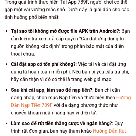
Trong quá trình thực hiện Tải App 789F, người chơi có thể
gặp một vài vướng mắc nhỏ. Dưới đây là giải đáp cho các
tình huống phổ biến nhất:
Tại sao tôi không mở được file APK trên Android?
: Bạn
cần kiểm tra xem đã cấp quyền “Cài đặt ứng dụng từ
nguồn không xác định” trong phần bảo mật của điện
thoại chưa.
Cài đặt app có tốn phí không?
: Việc tải và cài đặt ứng
dụng là hoàn toàn miễn phí. Nếu bạn bị yêu cầu trả phí,
hãy cẩn thận vì đó có thể là trang web giả mạo.
Sau khi cài app, làm sao để nạp tiền?
: Bạn chỉ cần
đăng nhập, chọn mục Nạp tiền và thực hiện theo
Hướng
Dẫn Nạp Tiền 789F
với đa dạng phương thức như
chuyển khoản ngân hàng hay ví điện tử.
Làm sao để rút tiền thắng cược về ngân hàng?
: Quy
trình rất đơn giản, bạn hãy tham khảo
Hướng Dẫn Rút