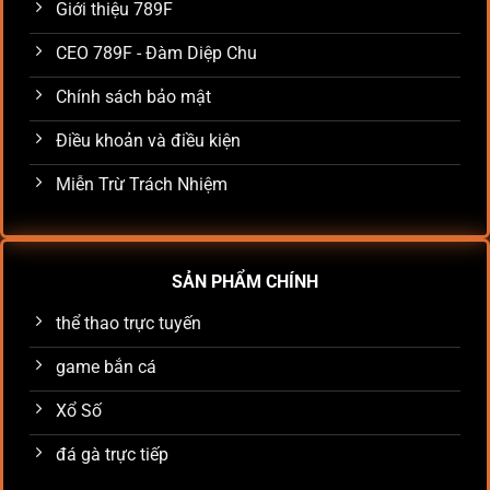
Giới thiệu 789F
CEO 789F - Đàm Diệp Chu
Chính sách bảo mật
Điều khoản và điều kiện
Miễn Trừ Trách Nhiệm
SẢN PHẨM CHÍNH
thể thao trực tuyến
game bắn cá
Xổ Số
đá gà trực tiếp