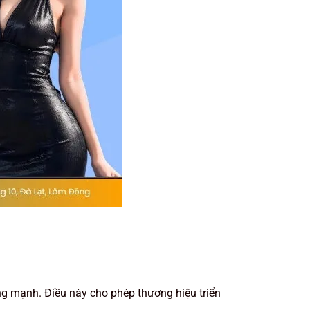
ng mạnh. Điều này cho phép thương hiệu triển