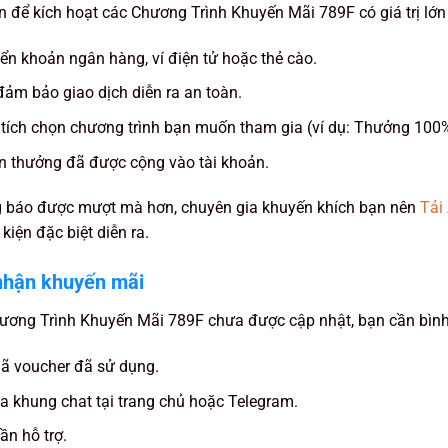
ốn để kích hoạt các Chương Trình Khuyến Mãi 789F có giá trị lớn
 khoản ngân hàng, ví điện tử hoặc thẻ cào.
ảm bảo giao dịch diễn ra an toàn.
 tích chọn chương trình bạn muốn tham gia (ví dụ: Thưởng 100
iền thưởng đã được cộng vào tài khoản.
ông báo được mượt mà hơn, chuyên gia khuyến khích bạn nên
Tải
iện đặc biệt diễn ra.
 nhận khuyến mãi
hương Trình Khuyến Mãi 789F chưa được cập nhật, bạn cần bình 
ã voucher đã sử dụng.
a khung chat tại trang chủ hoặc Telegram.
ần hỗ trợ.