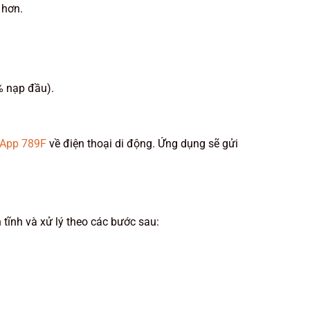
 hơn.
% nạp đầu).
 App 789F
về điện thoại di động. Ứng dụng sẽ gửi
tĩnh và xử lý theo các bước sau: