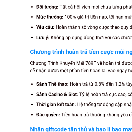
Đối tượng:
Tất cả hội viên mới chưa từng phát 
Mức thưởng:
100% giá trị tiền nạp, tối hạn m
Yêu cầu:
Hoàn thành số vòng cược theo quy đ
Lưu ý:
Không áp dụng đồng thời với các chương
Chương trình hoàn trả tiền cược mỗi n
Chương Trình Khuyến Mãi 789F về hoàn trả được c
sẽ nhận được một phần tiền hoàn lại vào ngày 
Sảnh Thể thao:
Hoàn trả từ 0.8% đến 1.2% tùy
Sảnh Casino & Slot:
Tỷ lệ hoàn trả cực cao, có
Thời gian kết toán:
Hệ thống tự động cập nhật 
Đặc quyền:
Tiền hoàn trả thường không yêu cầ
Nhận giftcode tân thủ và bao lì bao m