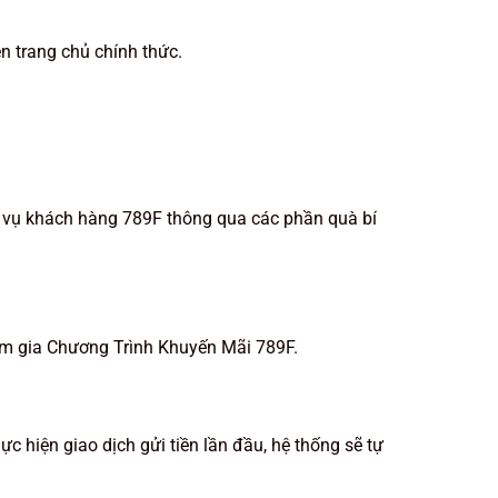
n trang chủ chính thức.
ch vụ khách hàng 789F thông qua các phần quà bí
tham gia Chương Trình Khuyến Mãi 789F.
c hiện giao dịch gửi tiền lần đầu, hệ thống sẽ tự