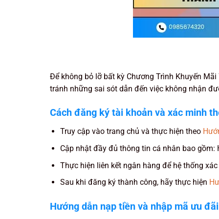
Để không bỏ lỡ bất kỳ Chương Trình Khuyến Mãi 7
tránh những sai sót dẫn đến việc không nhận đư
Cách đăng ký tài khoản và xác minh th
Truy cập vào trang chủ và thực hiện theo
Hướ
Cập nhật đầy đủ thông tin cá nhân bao gồm: Họ
Thực hiện liên kết ngân hàng để hệ thống xác t
Sau khi đăng ký thành công, hãy thực hiện
Hư
Hướng dẫn nạp tiền và nhập mã ưu đã