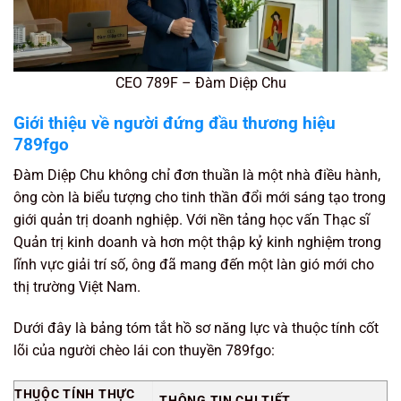
CEO 789F – Đàm Diệp Chu
Giới thiệu về người đứng đầu thương hiệu
789fgo
Đàm Diệp Chu không chỉ đơn thuần là một nhà điều hành,
ông còn là biểu tượng cho tinh thần đổi mới sáng tạo trong
giới quản trị doanh nghiệp. Với nền tảng học vấn Thạc sĩ
Quản trị kinh doanh và hơn một thập kỷ kinh nghiệm trong
lĩnh vực giải trí số, ông đã mang đến một làn gió mới cho
thị trường Việt Nam.
Dưới đây là bảng tóm tắt hồ sơ năng lực và thuộc tính cốt
lõi của người chèo lái con thuyền 789fgo:
THUỘC TÍNH THỰC
THÔNG TIN CHI TIẾT