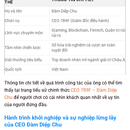
THỂ
Họ và tên
Đàm Diệp Chu
Chức vụ
CEO 789F (Giám đốc điều hành)
iGaming, Blockchain, Fintech, Quản trị rủi
Lĩnh vực chuyên môn
rủi ro
Số hóa trải nghiệm cá cược an toàn
Tầm nhìn chiến lược
tuyệt đối
Giải thưởng tiêu biểu
Top doanh nhân trẻ ngành giải trí Châu Á
Quốc tịch
Việt Nam
Thông tin chi tiết về quá trình công tác của ông có thể tìm
thấy tại trang tiểu sử chính thức
CEO 789F – Đàm Diệp
Chu
để người chơi có cái nhìn khách quan nhất về uy tín
của người đứng đầu.
Hành trình khởi nghiệp và sự nghiệp lừng lẫy
của CEO Đàm Diệp Chu