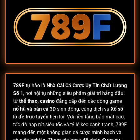
789F
tự hào là
Nhà Cái Cá Cược Uy Tín Chất Lượng
Số 1
, nơi hội tụ những siêu phẩm giải trí hàng đầu:
từ
thể thao, casino
đẳng cấp đến các dòng game
nổ hũ và bắn cá 3D
sinh động, cùng dịch vụ
Xổ số
lô đề trực tuyến
tiện lợi. Với nền tảng bảo mật cao,
tốc độ nạp rút siêu tốc và tỷ lệ kèo cạnh tranh, 789F
mang đến một không gian cá cược minh bạch và