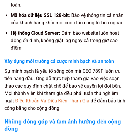
toán.
Mã hóa dữ liệu SSL 128-bit:
Bảo vệ thông tin cá nhân
của khách hàng khỏi mọi cuộc tấn công từ bên ngoài.
Hệ thống Cloud Server:
Đảm bảo website luôn hoạt
động ổn định, không giật lag ngay cả trong giờ cao
điểm.
Xây dựng môi trường cá cược minh bạch và an toàn
Sự minh bạch là yếu tố sống còn mà CEO 789F luôn ưu
tiên hàng đầu. Ông đã trực tiếp tham gia vào việc soạn
thảo các quy định chặt chẽ để bảo vệ quyền lợi đôi bên.
Mọi thành viên khi tham gia đều phải tuân thủ nghiêm
ngặt
Điều Khoản Và Điều Kiện Tham Gia
để đảm bảo tính
công bằng cho cộng đồng.
Những đóng góp và tầm ảnh hưởng đến cộng
đồng