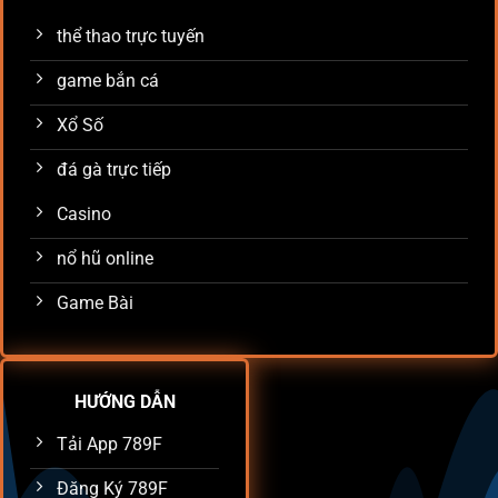
thể thao trực tuyến
game bắn cá
Xổ Số
đá gà trực tiếp
Casino
nổ hũ online
Game Bài
HƯỚNG DẪN
Tải App 789F
Đăng Ký 789F