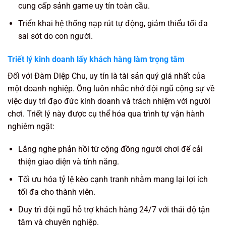
cung cấp sảnh game uy tín toàn cầu.
Triển khai hệ thống nạp rút tự động, giảm thiểu tối đa
sai sót do con người.
Triết lý kinh doanh lấy khách hàng làm trọng tâm
Đối với Đàm Diệp Chu, uy tín là tài sản quý giá nhất của
một doanh nghiệp. Ông luôn nhắc nhở đội ngũ cộng sự về
việc duy trì đạo đức kinh doanh và trách nhiệm với người
chơi. Triết lý này được cụ thể hóa qua trình tự vận hành
nghiêm ngặt:
Lắng nghe phản hồi từ cộng đồng người chơi để cải
thiện giao diện và tính năng.
Tối ưu hóa tỷ lệ kèo cạnh tranh nhằm mang lại lợi ích
tối đa cho thành viên.
Duy trì đội ngũ hỗ trợ khách hàng 24/7 với thái độ tận
tâm và chuyên nghiệp.